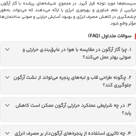
سیستم‌ها مورد توجه قرار گیرد. در مجموع، شیشه‌های پرشده با گاز آرگون،
ترکیبی از علم، فناوری و بهره‌وری انرژی را ارائه می‌دهند که می‌تواند به‌طور
چشمگیری در کاهش مصرف انرژی و بهبود آسایش حرارتی و صوتی ساختمان‌ها
مؤثر واقع شود.
سوالات متداول (FAQ)
۱. چرا گاز آرگون در مقایسه با هوا در عایق‌بندی حرارتی و
صوتی بهتر عمل می‌کند؟
آرگون چگالی بالاتری نسبت به هوا دارد و هدایت حرارتی
۲. چگونه طراحی قاب و لبه‌های پنجره می‌تواند از نشت آرگون
پایین‌تری دارد، بنابراین انتقال گرما و صدا کاهش می‌یابد. این
جلوگیری کند؟
ویژگی باعث بهبود کارایی پنجره‌های دوجداره و چندجداره
می‌شود.
طراحی دقیق قاب، استفاده از اسپسرهای مناسب و مواد
۳. در چه شرایطی عملکرد حرارتی آرگون ممکن است کاهش
آب‌بندی با دوام، اطمینان از یکپارچگی درزها و فشار یکنواخت
یابد؟
در هنگام مونتاژ، میزان نشت گاز را کاهش می‌دهد.
دمای بسیار بالا یا پایین، نوسانات فشار محیط، آسیب فیزیکی یا
۴. چه تاثیری استفاده از پنجره‌های آرگون‌دار بر مصرف انرژی