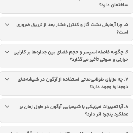
کیفیت پایین درزگیری می‌تواند عملکرد حرارتی پنجره‌های
ساختمان دارد؟
آرگون‌دار را تحت تأثیر قرار دهد.
کاهش اتلاف حرارت در زمستان و حفظ دمای مطلوب باعث کاهش
۵. چرا آزمایش نشت گاز و کنترل فشار بعد از تزریق ضروری
مصرف انرژی سیستم‌های گرمایشی و سرمایشی می‌شود و
است؟
بهره‌وری انرژی ساختمان را افزایش می‌دهد.
برای اطمینان از پایداری عملکرد حرارتی و صوتی، جلوگیری از نفوذ
۶. چگونه فاصله اسپسر و حجم فضای بین جداره‌ها بر کارایی
رطوبت و هوا و حفظ دوام طولانی‌مدت شیشه دوجداره، تست
حرارتی و صوتی تأثیر می‌گذارد؟
نشت و کنترل فشار ضروری است.
فاصله بیشتر بین شیشه‌ها امکان تزریق حجم بیشتری از آرگون
۷. چه مزایای طولانی‌مدتی استفاده از آرگون در شیشه‌های
را فراهم می‌کند که باعث افزایش عایق‌بندی حرارتی و کاهش
دوجداره وجود دارد؟
انتقال صدا می‌شود.
ثبات حرارتی و صوتی، کاهش تراکم بخار آب و جلوگیری از تشکیل
۸. آیا تغییرات فیزیکی یا شیمیایی آرگون در طول زمان بر
کریستال‌های یخ، حفظ شفافیت و دید، و دوام ساختاری بیش از
عملکرد پنجره اثر دارد؟
۲۰ سال از مزایای اصلی است.
گاز آرگون بی‌اثر است و تغییر شیمیایی ندارد؛ تنها ممکن است