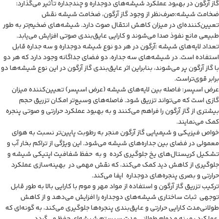
گاز آرگون در بهبود عملکرد شیشه‌های دوجداره و چندجداره تأثیر می‌گذارد:
ضخامت شیشه:صرف‌نظر از وجود گاز آرگون، ضخامت شیشه نقش
تعیین‌کننده‌ای در میزان کاهش انتقال صوت دارد. شیشه‌های ضخیم‌تر به طور
طبیعی مانع نفوذ صدا می‌شوند و کارایی عایق‌بندی صوتی افزایش می‌یابد.
تعداد لایه‌های شیشه :آرگون در هر دو نوع شیشه دوجداره و سه جداره قابل
استفاده است. در شیشه‌های سه جداره، دو فضای جداگانه وجود دارد که هر دو
با گاز آرگون پر می‌شوند، بنابراین اثر عایق‌بندی گاز آرگون در این نوع شیشه‌ها دو
برابر قوی‌تراست.
عرض اسپسر: فاصله بین لایه‌های شیشه (عرض اسپسر) تعیین‌کننده میزان
گازی است که می‌تواند تزریق شود. فاصله‌های وسیع‌تر امکان تزریق حجم
بیشتری از گاز آرگون را فراهم می‌کنند و به بهبود عملکرد حرارتی و صوتی پنجره
کمک می‌نمایند.
خواص فیزیکی و شیمیایی گاز آرگون منجر به رطوبت پایین‌تر نسبت به هوای
معمولی در فضای بین جداره‌های شیشه می‌شود. این ویژگی از تراکم بخار آب و
تشکیل کریستال‌های یخ جلوگیری کرده و به حفظ شفافیت اپتیکی شیشه و
جلوگیری از کاهش دید کمک می‌کند، که نقش مهمی در بهینه‌سازی عملکرد
حرارتی و بصری پنجره‌های دوجداره ایفا می‌کند.
ترکیب تزریق گاز آرگون و استفاده از مواد مهر و موم با کارایی بالا به طور قابل
توجهی ثبات ساختاری شیشه‌های دوجداره را افزایش می‌دهد و از کاهش
طولانی‌مدت کارایی حرارتی و عایق‌بندی پنجره‌ها جلوگیری می‌کند، به گونه‌ای که
عملکرد بهینه و دوام طولانی مدت سیستم شیشه‌ای حفظ می‌گردد.