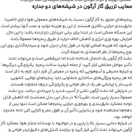
معایب تزریق گاز آرگون در شیشه‌های دو جداره
پنجره‌های مجهز به گاز آرگون نسبت به شیشه‌های معمولی هوا دارای خاصیت
عایق‌بندی حرارتی بالاتری هستند، از این رو هزینه تولید و نصب آنها بیشتر است.
این مسئله ممکن است در ابتدا برای برخی خریداران بازدارنده باشد؛ با این حال،
افزایش بهره ‌وری انرژی و کاهش اتلاف حرارت از طریق پنجره‌ها معمولاً باعث
می‌شود که هزینه اضافی اولیه در طول زمان جبران شود و سرمایه‌گذاری روی این
نوع پنجره‌ها از نظر اقتصادی به صرفه گردد.
نشت گاز آرگون یک احتمال شناخته شده اما غیرقطعی است و می‌تواند تحت
تأثیر عوامل مختلفی قرار گیرد، از جمله کیفیت ساخت پنجره، یکپارچگی درزگیرها
و شرایط محیطی و آب‌وهوایی که پنجره در معرض آن قرار دارد. لازم به ذکر است
که هر پنجره ویژگی‌های ساختاری متفاوتی دارد؛ پنجره‌های لولایی، کشویی،
شیب‌دار یا چرخشی هر یک از نظر طراحی و یکپارچگی درزها متفاوت هستند.
در شرایطی که نشت آرگون ناشی از آسیب شدید یا غیرعادی نباشد، نرخ نشت
معمولاً بسیار پایین است، تقریباً ۱٪ در سال این بدان معناست که کاهش قابل
توجه عملکرد عایق‌بندی و بهره‌وری حرارتی پنجره‌ها ممکن است تنها پس از
دهه‌ها مشاهده شود و بنابراین تأثیر آن بر طول عمر و کارایی کلی خانه محدود
خواهد بود.
در شرایط دمایی بسیار بالا یا پایین و در مواجهه با نوسانات فشار هوا، عملکرد گاز
آرگون می‌تواند تحت تأثیر قرار گیرد و نیازمند کنترل‌های دقیق‌تردر طراحی و