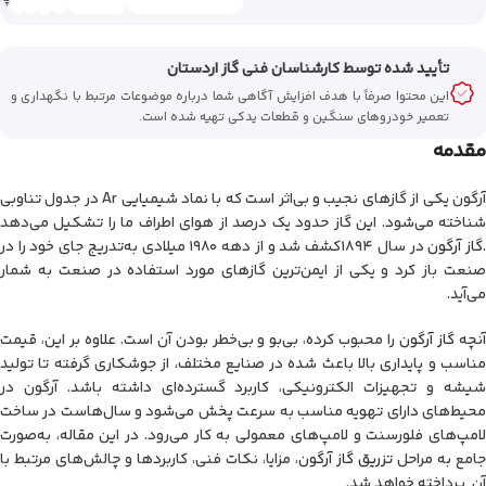
تأیید‌‌‌‌‌‌‌ شده توسط کارشناسان فنی گاز اردستان
این محتوا صرفاً با هدف افزایش آگاهی شما درباره موضوعات مرتبط با نگهداری و
تعمیر خودروهای سنگین و قطعات یدکی تهیه شده است.
مقدمه‌
آرگون یکی از گازهای نجیب و بی‌اثر است که با نماد شیمیایی Ar در جدول تناوبی
شناخته می‌شود. این گاز حدود یک درصد از هوای اطراف ما را تشکیل می‌دهد
گاز آرگون
در سال ۱۸۹۴کشف شد و از دهه ۱۹۸۰ میلادی به‌تدریج جای خود را در
صنعت باز کرد و یکی از ایمن‌ترین گازهای مورد استفاده در صنعت به شمار
می‌آید.
نچه
گاز آرگون
را محبوب کرده، بی‌بو و بی‌خطر بودن آن است. علاوه بر این، قیمت
مناسب و پایداری بالا باعث شده در صنایع مختلف، از جوشکاری گرفته تا تولید
شیشه و تجهیزات الکترونیکی، کاربرد گسترده‌ای داشته باشد. آرگون در
محیط‌های دارای تهویه مناسب به سرعت پخش می‌شود و سال‌هاست در ساخت
لامپ‌های فلورسنت و لامپ‌های معمولی به کار می‌رود. در این مقاله، به‌صورت
جامع به مراحل
تزریق گاز آرگون
، مزایا، نکات فنی، کاربردها و چالش‌های مرتبط با
آن پرداخته خواهد شد.