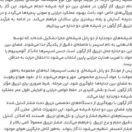
نام تزریق گاز آرگون در فضای بین دو لایه شیشه انجام می‌شود. این گاز با
ویژگی‌های خاص خود باعث بهبود عملکرد حرارتی و صوتی پنجره‌ها می‌گردد و در
نتیجه، آسایش و رفاه بیشتری برای ساکنان فراهم می‌کند. در ادامه به فرآیند
تزریق گاز آرگون در شیشه های دو جداره می پردازیم.
شیشه‌های دوجداره از دو پانل شیشه‌ای مجزا تشکیل شده‌اند که توسط
قاب‌هایی به نام اسپسر با فاصله‌ای دقیق از یکدیگر جدا می‌شوند. فضای بین
این دو جداره محل تزریق گاز آرگون است. جنس اسپسرها غالباً از آلومینیوم یا
مواد با ضریب هدایت حرارتی پایین انتخاب می‌شود تا انتقال حرارت به حداقل
برسد.
پس از مونتاژ دو پانل شیشه‌ای و نصب اسپسرها، لبه‌های مجموعه به‌طور
موقت با مواد آب‌بندی مخصوص مهر و موم می‌شوند تا از نفوذ هوا و رطوبت
به فضای بین جداره‌ها جلوگیری شود. این مرحله، شرط ضروری برای تزریق مؤثر
گاز آرگون است و نقش کلیدی در حفظ خواص حرارتی و افزایش طول عمر عملکرد
شیشه دوجداره ایفا می‌کند.
گاز آرگون با بهره‌گیری از دستگاه‌های تخصصی تزریق تحت فشار کنترل ‌شده
وارد فضای بین دو جداره شیشه می‌شود. این تجهیزات شامل مخزن گاز،
سیستم‌های تنظیم فشار و جریان، و نازل‌های تزریق هستند که امکان کنترل
دقیق حجم و نرخ تزریق را فراهم می‌کنند. فشار تزریق معمولاً کمی بالاتر از
فشار اتمسفر تنظیم می‌شود تا گاز بتواند به‌طور کامل جایگزین هوای موجود