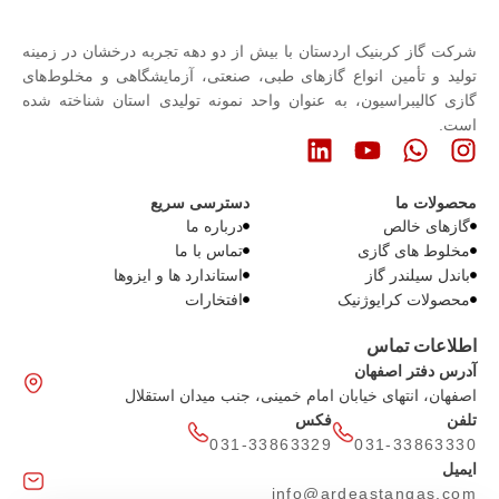
شرکت گاز کربنیک اردستان با بیش از دو دهه تجربه درخشان در زمینه
تولید و تأمین انواع گازهای طبی، صنعتی، آزمایشگاهی و مخلوط‌های
گازی کالیبراسیون، به عنوان واحد نمونه تولیدی استان شناخته شده
است.
محصولات ما
دسترسی سریع
گازهای خالص
درباره ما
مخلوط های گازی
تماس با ما
باندل سیلندر گاز
استاندارد ها و ایزوها
محصولات کرایوژنیک
افتخارات
اطلاعات تماس
آدرس دفتر اصفهان
اصفهان، انتهای خیابان امام خمینی، جنب میدان استقلال
تلفن
فکس
031-33863329
031-33863330
ایمیل
info@ardeastangas.com