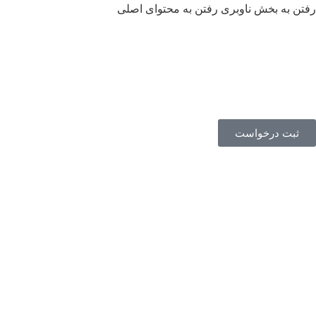
رفتن به بخش ناوبری
رفتن به محتوای اصلی
09134490209
ثبت درخواست