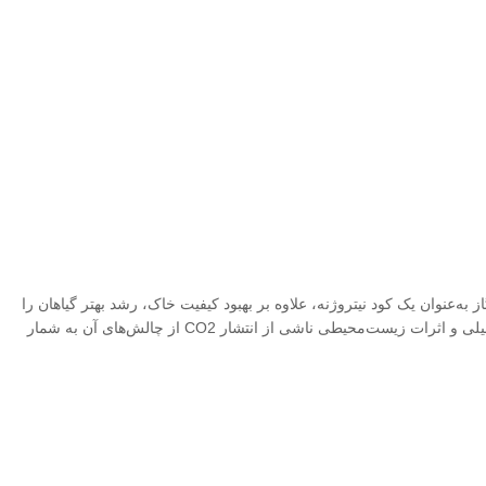
 گاز به‌عنوان یک کود نیتروژنه، علاوه بر بهبود کیفیت خاک، رشد بهتر گیاهان را
فراهم می‌آورد. فرآیند صنعتی تولید آمونیاک، یعنی فرآیند هابر-بوش، نقش مهمی در تأمین این ماده در مقیاس وسیع دارد، اما وابستگی آن به سوخت‌های فسیلی و اثرات زیست‌محیطی ناشی از انتشار CO2 از چالش‌های آن به شمار