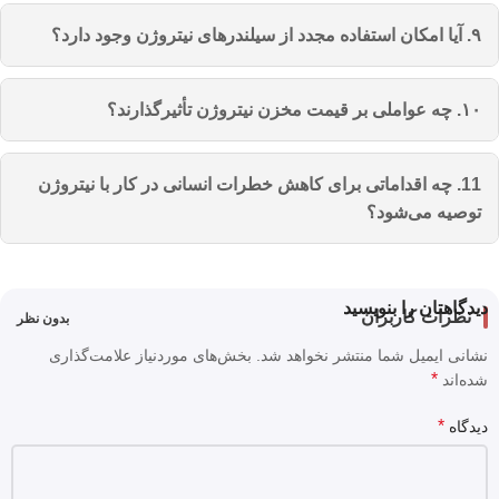
تبخیر یا نشت گاز را کاهش داد.
مخازن و سیلندرهای نیتروژن معمولاً مطابق با استانداردهای
۹. آیا امکان استفاده مجدد از سیلندرهای نیتروژن وجود دارد؟
بین‌المللی مانند ASME Sec 8، 12474-2 ساخته می‌شوند. این
استانداردها الزامات ایمنی، طراحی مکانیکی، مقاومت در برابر
بله، سیلندرهای نیتروژن قابلیت شارژ مجدد دارند و باید به‌طور
۱۰. چه عواملی بر قیمت مخزن نیتروژن تأثیرگذارند؟
فشار و روش‌های آزمون را مشخص می‌کنند.
دوره‌ای تست هیدرواستاتیک شوند. استفاده مجدد از سیلندرها
نیازمند رعایت دستورالعمل‌های نگهداری و بررسی سلامت بدنه و
ظرفیت مخزن، جنس بدنه، کیفیت عایق‌بندی، میزان تحمل فشار،
11. چه اقداماتی برای کاهش خطرات انسانی در کار با نیتروژن
شیرآلات است.
سطح خلوص موردنیاز و خدمات پس از فروش از عوامل اصلی
توصیه می‌شود؟
تعیین‌کننده قیمت هستند. همچنین برند و کشور سازنده نیز نقش
قابل توجهی در هزینه نهایی دارند.
آموزش کارکنان، استفاده از تجهیزات حفاظت فردی مانند ماسک
و دستکش، نصب سنسورهای هشدار کمبود اکسیژن در فضاهای
دیدگاهتان را بنویسید
نظرات کاربران
بدون نظر
بسته و اجرای برنامه‌های اضطراری از مهم‌ترین اقدامات
نشانی ایمیل شما منتشر نخواهد شد.
بخش‌های موردنیاز علامت‌گذاری
پیشگیرانه هستند.
*
شده‌اند
*
دیدگاه