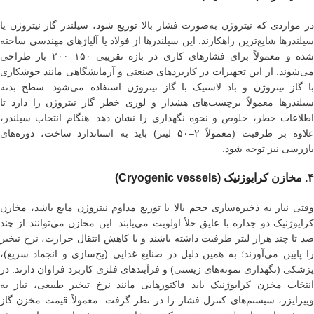
در مواردی که نیتروژن به‌صورت فشار بالا توزیع شود، سیلندر گاز نیتروژن یا
سیلندرها شایع‌ترین راهکارند. این سیلندرها از فولاد یا آلیاژهای مهندسی ساخته
شده و معمولاً برای فشارهای کاری در بازه تقریبی ۱۵۰–۲۰۰ بار طراحی
می‌شوند. از این تجهیزات در کاربردهای صنعتی و آزمایشگاهی مانند جوشکاری
با گاز نیتروژن و باد لاستیک با گاز نیتروژن استفاده می‌شود. سطح بدنه
سیلندرها معمولاً برچسب‌های هشدار و لوزی خطر گاز نیتروژن را دارد تا
اطلاعات خطر، خلوص و نحوه نگهداری را نشان دهد. هنگام انتخاب سیلندر،
علاوه بر ظرفیت (معمولاً ۲–۵۰ لیتر) باید به استاندارد ساخت، دوره‌های
بازرسی نیز توجه شود.
۴. مخازن کرایوژنیک (Cryogenic vessels)
وقتی نیاز به ذخیره‌سازی حجم بالا یا توزیع مداوم نیتروژن مایع باشد، مخازن
کرایوژنیک دو جداره با عایق خلأ اولویت می‌یابند. این مخازن می‌توانند از چند
صد تا چند هزار لیتر ظرفیت داشته باشند و با کاهش انتقال حرارت، نرخ تبخیر
را پایین می‌آورند؛ به همین دلیل در صنایع غذایی (یخ‌سازی و انجماد سریع)،
پزشکی (نگهداری نمونه‌های زیستی) و فرآیندهای فلزی کاربرد فراوان دارند. در
انتخاب مخزن کرایوژنیک باید فاکتورهایی مانند نرخ تبخیر طبیعی، نیاز به
ویپرایزر، سیستم‌های کنترل فشار را در نظر گرفت. معمولاً قیمت مخزن گاز