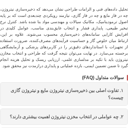
تحلیل داده‌های فنی و الزامات طراحی نشان می‌دهد که ذخیره‌سازی نیتروژن،
چه در فاز مایع و چه در فاز گازی، نیازمند رویکردی چندبعدی است که بر پایه
اصول ترمودینامیک، مکانیک سیالات و مهندسی مواد بنا شده باشد. کنترل نرخ
تبخیر طبیعی، پایداری فشار و انتخاب عایق‌بندی مناسب، عوامل کلیدی در
افزایش کارایی سامانه‌های ذخیره‌سازی محسوب می‌شوند. علاوه بر این،
ارتباط میان خلوص گاز و حساسیت فرآیندهای مصرف‌کننده، ضرورت استفاده
از تجهیزات با استانداردهای دقیق‌تر را در کاربردهای پزشکی و آزمایشگاهی
برجسته می‌سازد. در نهایت می‌توان نتیجه گرفت که طراحی و انتخاب مخازن
نیتروژن باید با تکیه بر مدلسازی علمی، ارزیابی ریسک و تحلیل هزینه انجام
گیرد تا ضمن تضمین ایمنی، بازده عملیاتی و پایداری درازمدت نیز محقق شود.
سوالات متداول (FAQ)
۱. تفاوت اصلی بین ذخیره‌سازی نیتروژن مایع و نیتروژن گازی
چیست؟
نیتروژن گازی معمولاً در سیلندرهای تحت فشار ذخیره می‌شود و
۲. چه عواملی در انتخاب مخزن نیتروژن اهمیت بیشتری دارند؟
برای کاربردهایی مانند خطوط تولید و جوشکاری مناسب است.