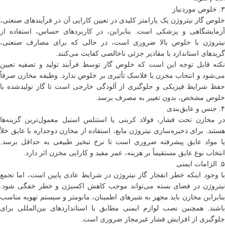
۳. خلوص موردنیاز
خلوص گاز نیتروژن یک پارامتر کلیدی در تعیین کارایی آن در فرآیندهای صنعتی،
آزمایشگاهی و پزشکی است. بنابراین، در کاربردهای حساس، استفاده از
نیتروژن با خلوص بالا ضروری است، در حالی که برای مصارف صنعتی،
گریدهای استاندارد با مقادیر جزئی ناخالصی کفایت می‌کنند.
نکته قابل توجه این است که خلوص گاز توسط فرآیند تولید و تصفیه تعیین
می‌شود و انتخاب مخزن یا فلاسک تأثیری بر خلوص ندارد. وظیفه مخازن صرفاً
حفظ شرایط فیزیکی و جلوگیری از آلودگی خارجی است تا گاز تولیدشده با
خلوص مشخص، بدون تغییر به مصرف برسد.
۴. جنس و عایق‌بندی
در مخازن تحت فشار، فولاد کربنی یا استنلس استیل معمول‌ترین گزینه‌ها
هستند. برای ذخیره‌سازی نیتروژن مایع، استفاده از مخازن دوجداره با عایق خلأ
یا مواد عایق پیشرفته ضروری است تا نرخ تبخیر طبیعی به حداقل برسد.
انتخاب نوع عایق مستقیماً بر هزینه، عمر مفید و کارایی مخزن اثر دارد.
۵. الزامات ایمنی
با وجود اینکه خطر انفجار گاز نیتروژن در شرایط عادی پایین است، اما تجمع
نیتروژن در فضای بسته می‌تواند موجب کاهش اکسیژن و خطر خفگی شود.
بنابراین مخازن باید مجهز به شیرهای اطمینان، مانومتر و سیستم تهویه مناسب
باشند. همچنین نصب لوازم ایمنی مطابق با استانداردهای بین‌المللی برای
جلوگیری از افزایش فشار غیرمجاز ضروری است.